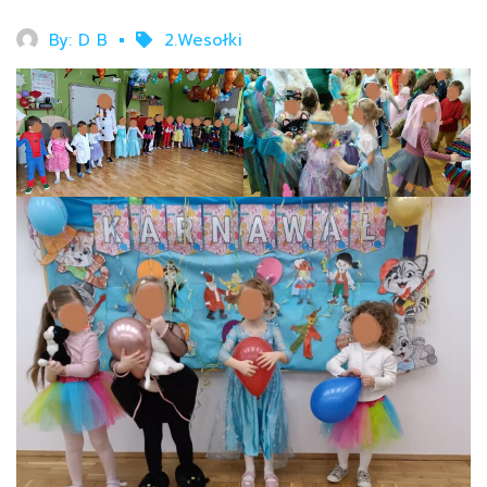
By:
D B
2.Wesołki