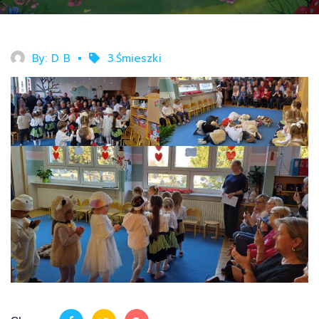
By:
D B
3.Śmieszki